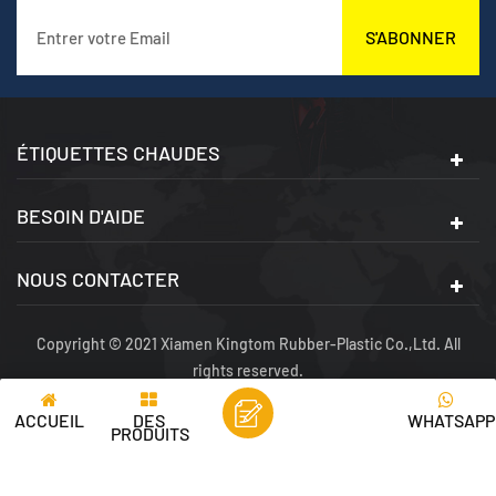
S'ABONNER
ÉTIQUETTES CHAUDES
BESOIN D'AIDE
NOUS CONTACTER
Copyright © 2021 Xiamen Kingtom Rubber-Plastic Co.,Ltd. All
rights reserved.
PLAN DU SITE
|
XML
|
POLITIQUE DE CONFIDENTIALITÉ
|
RÉSEAU
ACCUEIL
DES
WHATSAPP
IPV6 PRIS EN CHARGE
PRODUITS