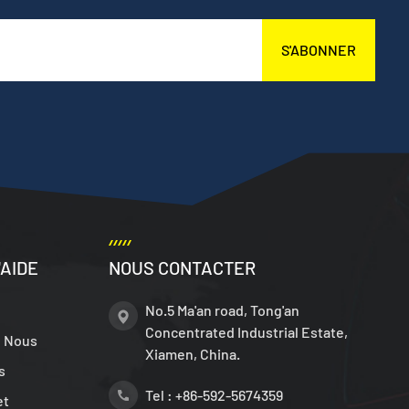
S'ABONNER
'AIDE
NOUS CONTACTER
No.5 Ma'an road, Tong'an
Concentrated Industrial Estate,
e Nous
Xiamen, China.
s
Tel :
+86-592-5674359
et