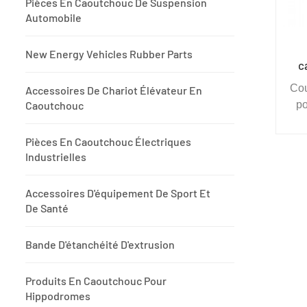
Pièces En Caoutchouc De Suspension
Automobile
New Energy Vehicles Rubber Parts
c
Cou
Accessoires De Chariot Élévateur En
Caoutchouc
po
de
d'
Pièces En Caoutchouc Électriques
Industrielles
Accessoires D'équipement De Sport Et
su
De Santé
Bande D'étanchéité D'extrusion
Produits En Caoutchouc Pour
Hippodromes