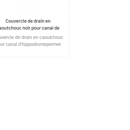
Couvercle de drain en
aoutchouc noir pour canal de
l'hippodrome
vercle de drain en caoutchouc
ur canal d'hippodrome
permet
 collecter et d'évacuer l'excès
eau du tunnel de l'hippodrome
ou de toute autre zone, sa
conception lui confère une
durabilité maximale pour
pporter le trafic de chevaux et
de véhicules lourds.