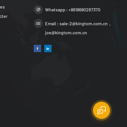
les
Whatsapp :
+8618680267370
cter
Email :
sale-2@kingtom.com.cn，
joe@kingtom.com.cn