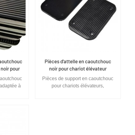
caoutchouc
Pièces d'attelle en caoutchouc
 noir pour
noir pour chariot élévateur
eur
caoutchouc
Pièces de support en caoutchouc
 adaptée à
pour chariots élévateurs,
ace sans
adaptées à une manutention
emballés
efficace sans palette des produits
ans les
emballés dans des cartons dans
ries des
les entrepôts, les industries des
areils
boissons, des appareils
onique et
ménagers, de l'électronique et