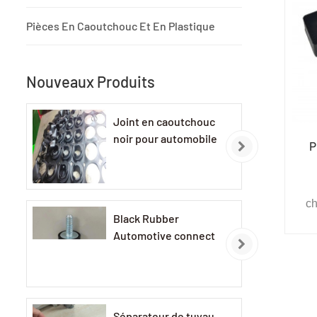
d
Pièces En Caoutchouc Et En Plastique
Nouveaux Produits
Joint en caoutchouc
noir pour automobile
P
ch
Black Rubber
man
Automotive connect
d
c
l'é
Séparateur de tuyau