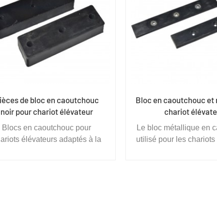
e réduire les coûts d'achat et
autres, permettant de r
d'entretien des palettes et
coûts d'achat et d'ent
d'économiser de l'espace de
palettes et d'écono
stockage.
l'espace de stoc
ièces de bloc en caoutchouc
Bloc en caoutchouc et 
noir pour chariot élévateur
chariot élévat
Blocs en caoutchouc pour
Le bloc métallique en 
ariots élévateurs adaptés à la
utilisé pour les chariot
utention efficace sans palette
présente une élastici
e produits emballés dans des
viscosité élevées. L'él
artons dans les entrepôts, les
caoutchouc provie
industries des boissons, des
changement de confor
appareils ménagers, de
ses molécules enro
lectronique et autres, permettant
L'interaction entre les