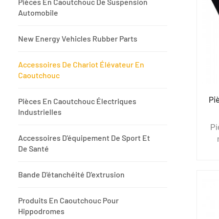
Pièces En Caoutchouc De Suspension
Automobile
New Energy Vehicles Rubber Parts
Accessoires De Chariot Élévateur En
Caoutchouc
Pi
Pièces En Caoutchouc Électriques
Industrielles
Pi
Accessoires D'équipement De Sport Et
De Santé
man
de
Bande D'étanchéité D'extrusion
c
Produits En Caoutchouc Pour
l'é
Hippodromes