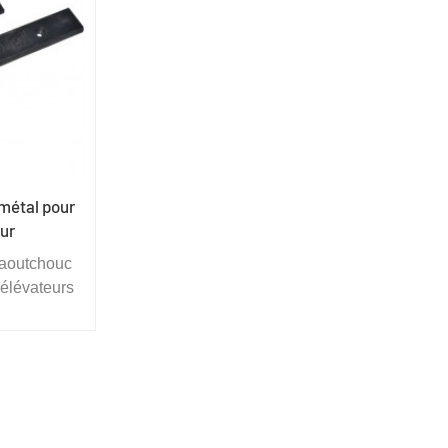
éduire les
autres, permettant de réduire les
retien des
coûts d'achat et d'entretien des
miser de
palettes et d'économiser de
kage.
l'espace de stockage.
métal pour
eur
caoutchouc
s élévateurs
té et une
asticité du
nt du
mation de
ulées.
 molécules