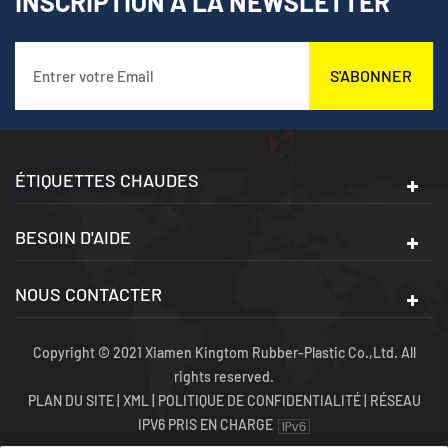
INSCRIPTION À LA NEWSLETTER
la pluie d'entrer dans le
la pluie d'entrer dans le
chariot.
chariot.
S'ABONNER
ÉTIQUETTES CHAUDES
BESOIN D'AIDE
NOUS CONTACTER
Copyright © 2021 Xiamen Kingtom Rubber-Plastic Co.,Ltd. All
rights reserved.
PLAN DU SITE
|
XML
|
POLITIQUE DE CONFIDENTIALITÉ
|
RÉSEAU
IPV6 PRIS EN CHARGE