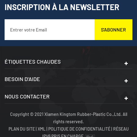
conviennent aux
conviennent aux
INSCRIPTION À LA NEWSLETTER
secteurs de l'énergie
secteurs de l'énergie
électrique, de la
électrique, de la
maintenance automobile
maintenance automobile
et mécanique, de
et mécanique, de
S'ABONNER
l'industrie chimique et
l'industrie chimique et
des installations de
des installations de
précision.
précision.
ÉTIQUETTES CHAUDES
BESOIN D'AIDE
NOUS CONTACTER
Copyright © 2021 Xiamen Kingtom Rubber-Plastic Co.,Ltd. All
rights reserved.
PLAN DU SITE
|
XML
|
POLITIQUE DE CONFIDENTIALITÉ
|
RÉSEAU
IPV6 PRIS EN CHARGE