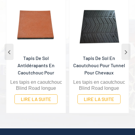
Tapis De Sol En
Pavés Autobloquants
Caoutchouc Pour Tunnel
Antidérapants En
Pour Chevaux
Caoutchouc Pour
Hippodrome
Les tapis en caoutchouc
Les tapis en caoutchouc
Blind Road longue
Blind Road longue
durée de vie, faciles à
durée de vie, faciles à
LIRE LA SUITE
LIRE LA SUITE
nettoyer, adaptés à la
nettoyer, adaptés à la
pose dans le sol
pose dans le sol
conviennent à tous les
conviennent à tous les
types de sites intérieurs
types de sites intérieurs
et extérieurs, tels que les
et extérieurs, tels que les
terrains de jeux, les
terrains de jeux, les